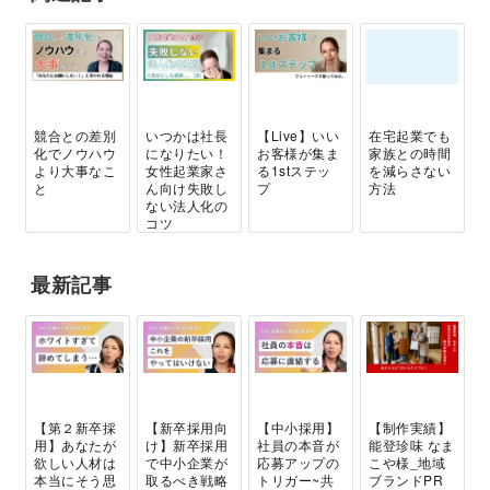
競合との差別
いつかは社長
【Live】いい
在宅起業でも
化でノウハウ
になりたい！
お客様が集ま
家族との時間
より大事なこ
女性起業家さ
る1stステッ
を減らさない
と
ん向け失敗し
プ
方法
ない法人化の
コツ
最新記事
【第２新卒採
【新卒採用向
【中小採用】
【制作実績】
用】あなたが
け】新卒採用
社員の本音が
能登珍味 なま
欲しい人材は
で中小企業が
応募アップの
こや様_地域
本当にそう思
取るべき戦略
トリガー~共
ブランドPR