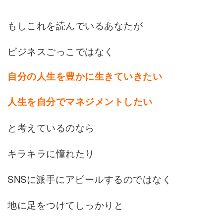
もしこれを読んでいるあなたが
ビジネスごっこではなく
自分の人生を豊かに生きていきたい
人生を自分でマネジメントしたい
と考えているのなら
キラキラに憧れたり
SNSに派手にアピールするのではなく
地に足をつけてしっかりと