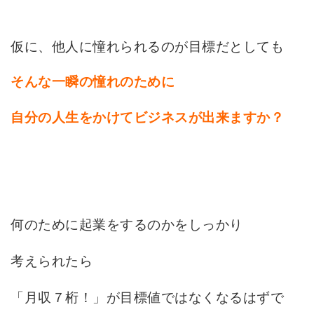
仮に、他人に憧れられるのが目標だとしても
そんな一瞬の憧れのために
自分の人生をかけてビジネスが出来ますか？
何のために起業をするのかをしっかり
考えられたら
「月収７桁！」が目標値ではなくなるはずで