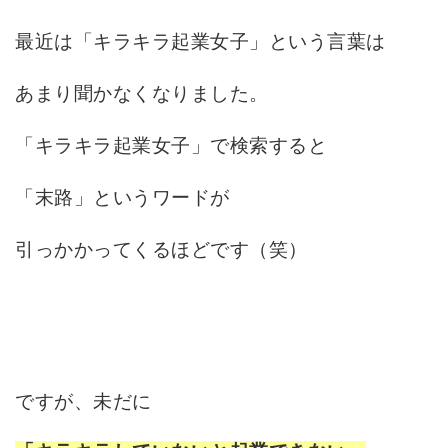
最近は「キラキラ起業女子」という言葉は
あまり聞かなくなりました。
「キラキラ起業女子」で検索すると
「末路」というワードが
引っかかってくるほどです（笑）
ですが、未だに