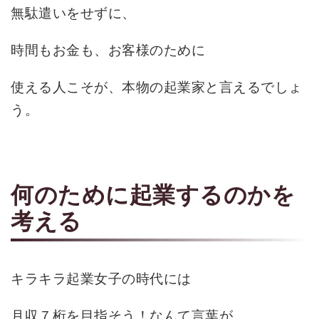
無駄遣いをせずに、
時間もお金も、お客様のために
使える人こそが、本物の起業家と言えるでしょ
う。
何のために起業するのかを
考える
キラキラ起業女子の時代には
月収７桁を目指そう！なんて言葉が