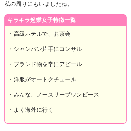
私の周りにもいましたね。
キラキラ起業女子特徴一覧
・高級ホテルで、お茶会
・シャンパン片手にコンサル
・ブランド物を常にアピール
・洋服がオートクチュール
・みんな、ノースリーブワンピース
・よく海外に行く