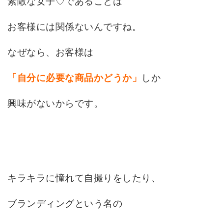
素敵な女子♡であることは
お客様には関係ないんですね。
なぜなら、お客様は
しか
「自分に必要な商品かどうか」
興味がないからです。
キラキラに憧れて自撮りをしたり、
ブランディングという名の