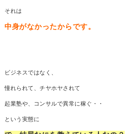
それは
中身がなかったからです。
ビジネスではなく、
憧れられて、チヤホヤされて
起業塾や、コンサルで異常に稼ぐ・・
という実態に