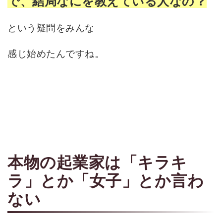
で、結局なにを教えている人なの？
という疑問をみんな
感じ始めたんですね。
本物の起業家は「キラキ
ラ」とか「女子」とか言わ
ない