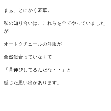
まぁ、とにかく豪華。
私の知り合いは、これらを全てやっていました
が
オートクチュールの洋服が
全然似合っていなくて
「背伸びしてるんだな・・」と
感じた思い出があります。