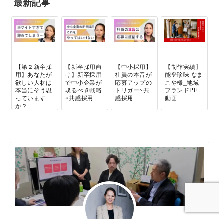
最新記事
【第２新卒採
【新卒採用向
【中小採用】
【制作実績】
用】あなたが
け】新卒採用
社員の本音が
能登珍味 なま
欲しい人材は
で中小企業が
応募アップの
こや様_地域
本当にそう思
取るべき戦略
トリガー~共
ブランドPR
っています
~共感採用
感採用
動画
か？