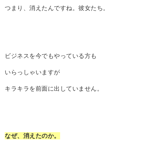
つまり、消えたんですね。彼女たち。
ビジネスを今でもやっている方も
いらっしゃいますが
キラキラを前面に出していません。
なぜ、消えたのか。