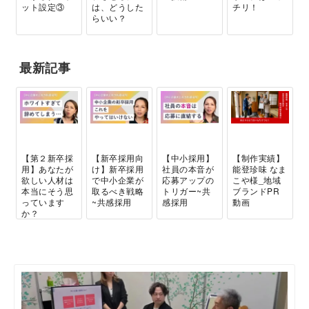
ット設定③
は、どうした
チリ！
らいい？
最新記事
【第２新卒採
【新卒採用向
【中小採用】
【制作実績】
用】あなたが
け】新卒採用
社員の本音が
能登珍味 なま
欲しい人材は
で中小企業が
応募アップの
こや様_地域
本当にそう思
取るべき戦略
トリガー~共
ブランドPR
っています
~共感採用
感採用
動画
か？