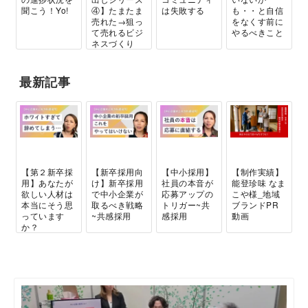
聞こう！Yo!
④】たまたま
は失敗する
も・・と自信
売れた→狙っ
をなくす前に
て売れるビジ
やるべきこと
ネスづくり
の...
最新記事
【第２新卒採
【新卒採用向
【中小採用】
【制作実績】
用】あなたが
け】新卒採用
社員の本音が
能登珍味 なま
欲しい人材は
で中小企業が
応募アップの
こや様_地域
本当にそう思
取るべき戦略
トリガー~共
ブランドPR
っています
~共感採用
感採用
動画
か？