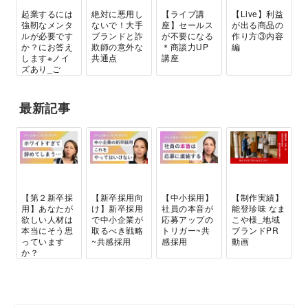
起業するには
絶対に悪用し
【ライブ講
【Live】利益
強靭なメンタ
ないで！大手
座】セールス
が出る商品の
ルが必要です
ブランドと詐
が不要になる
作り方③内容
か？にお答え
欺師の意外な
＊商談力UP
編
します※ノイ
共通点
講座
ズあり_ご
め...
最新記事
【第２新卒採
【新卒採用向
【中小採用】
【制作実績】
用】あなたが
け】新卒採用
社員の本音が
能登珍味 なま
欲しい人材は
で中小企業が
応募アップの
こや様_地域
本当にそう思
取るべき戦略
トリガー~共
ブランドPR
っています
~共感採用
感採用
動画
か？