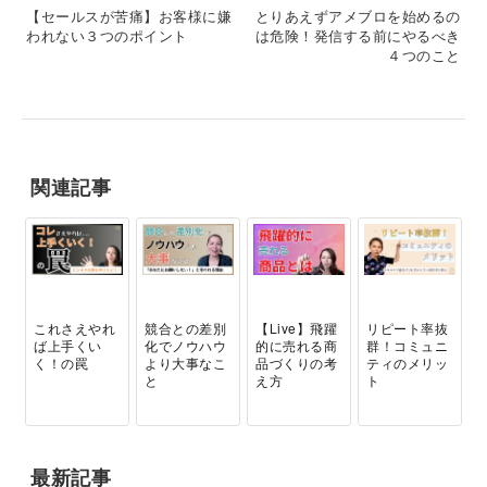
【セールスが苦痛】お客様に嫌
とりあえずアメブロを始めるの
われない３つのポイント
は危険！発信する前にやるべき
４つのこと
関連記事
これさえやれ
競合との差別
【Live】飛躍
リピート率抜
ば上手くい
化でノウハウ
的に売れる商
群！コミュニ
く！の罠
より大事なこ
品づくりの考
ティのメリッ
と
え方
ト
最新記事