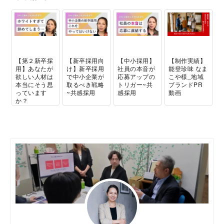
【第２新卒採
【新卒採用向
【中小採用】
【制作実績】
用】あなたが
け】新卒採用
社員の本音が
能登珍味 なま
欲しい人材は
で中小企業が
応募アップの
こや様_地域
本当にそう思
取るべき戦略
トリガー~共
ブランドPR
っています
~共感採用
感採用
動画
か？