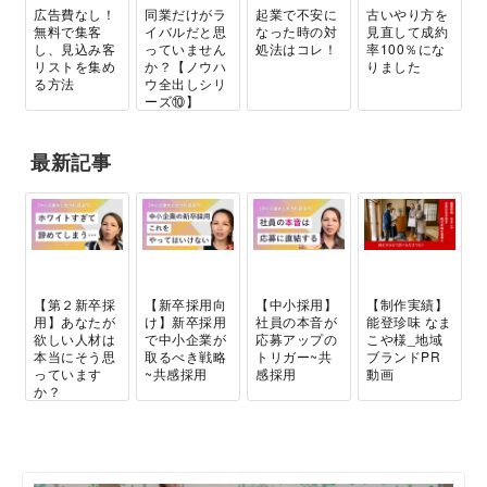
広告費なし！
同業だけがラ
起業で不安に
古いやり方を
無料で集客
イバルだと思
なった時の対
見直して成約
し、見込み客
っていません
処法はコレ！
率100％にな
リストを集め
か？【ノウハ
りました
る方法
ウ全出しシリ
ーズ⑩】
最新記事
【第２新卒採
【新卒採用向
【中小採用】
【制作実績】
用】あなたが
け】新卒採用
社員の本音が
能登珍味 なま
欲しい人材は
で中小企業が
応募アップの
こや様_地域
本当にそう思
取るべき戦略
トリガー~共
ブランドPR
っています
~共感採用
感採用
動画
か？