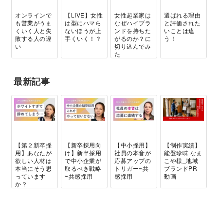
オンラインで
【LIVE】女性
女性起業家は
選ばれる理由
も営業がうま
は型にハマら
なぜハイブラ
と評価された
くいく人と失
ないほうが上
ンドを持ちた
いことは違
敗する人の違
手くいく！？
がるのか？に
う！
い
切り込んでみ
た
最新記事
【第２新卒採
【新卒採用向
【中小採用】
【制作実績】
用】あなたが
け】新卒採用
社員の本音が
能登珍味 なま
欲しい人材は
で中小企業が
応募アップの
こや様_地域
本当にそう思
取るべき戦略
トリガー~共
ブランドPR
っています
~共感採用
感採用
動画
か？