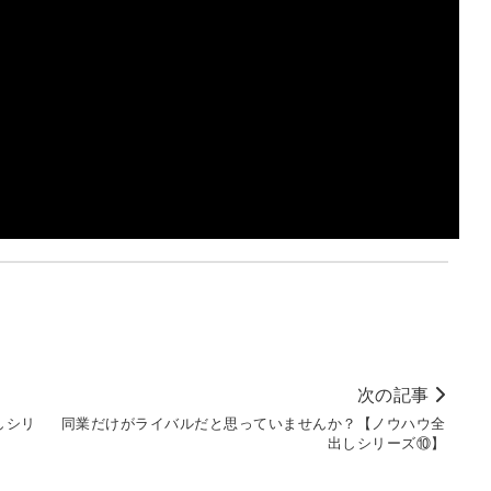
次の記事
しシリ
同業だけがライバルだと思っていませんか？【ノウハウ全
出しシリーズ⑩】