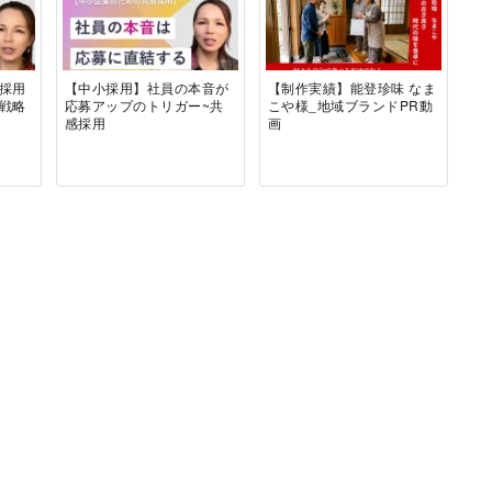
採用
【中小採用】社員の本音が
【制作実績】能登珍味 なま
き戦略
応募アップのトリガー~共
こや様_地域ブランドPR動
感採用
画