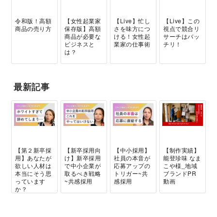
令和版！高額
【女性起業家
【Live】忙し
【Live】この
商品の売り方
保存版】高額
さを味方につ
視点で競合リ
商品が必要な
ける！女性起
サーチはバッ
ビジネスと
業家の仕事術
チリ！
は？
最新記事
【第２新卒採
【新卒採用向
【中小採用】
【制作実績】
用】あなたが
け】新卒採用
社員の本音が
能登珍味 なま
欲しい人材は
で中小企業が
応募アップの
こや様_地域
本当にそう思
取るべき戦略
トリガー~共
ブランドPR
っています
~共感採用
感採用
動画
か？