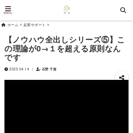
menu
ホーム
起業サポート
【ノウハウ全出しシリーズ⑤】こ
の理論が0→１を超える原則なん
です
/
2025.04.14
石野 千賀