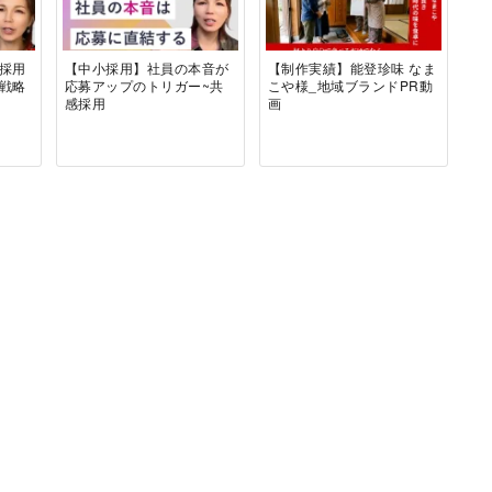
採用
【中小採用】社員の本音が
【制作実績】能登珍味 なま
き戦略
応募アップのトリガー~共
こや様_地域ブランドPR動
感採用
画