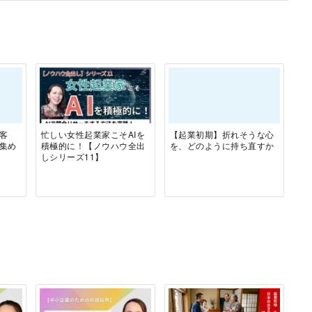
客
忙しい女性起業家こそAIを
【起業初期】折れそうな心
集め
積極的に！【ノウハウ全出
を、どのように持ち直すか
しシリーズ11】