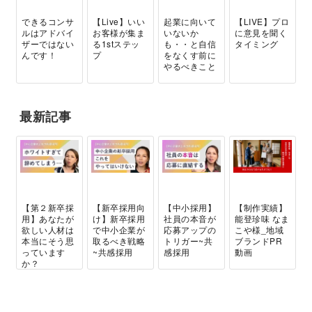
できるコンサ
【Live】いい
起業に向いて
【LIVE】プロ
ルはアドバイ
お客様が集ま
いないか
に意見を聞く
ザーではない
る1stステッ
も・・と自信
タイミング
んです！
プ
をなくす前に
やるべきこと
最新記事
【第２新卒採
【新卒採用向
【中小採用】
【制作実績】
用】あなたが
け】新卒採用
社員の本音が
能登珍味 なま
欲しい人材は
で中小企業が
応募アップの
こや様_地域
本当にそう思
取るべき戦略
トリガー~共
ブランドPR
っています
~共感採用
感採用
動画
か？