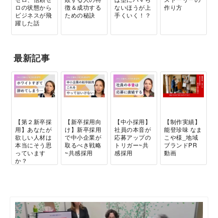
ロの状態から
徴＆成功する
ないほうが上
作り方
ビジネスが飛
ための秘訣
手くいく！？
躍した話
最新記事
【第２新卒採
【新卒採用向
【中小採用】
【制作実績】
用】あなたが
け】新卒採用
社員の本音が
能登珍味 なま
欲しい人材は
で中小企業が
応募アップの
こや様_地域
本当にそう思
取るべき戦略
トリガー~共
ブランドPR
っています
~共感採用
感採用
動画
か？