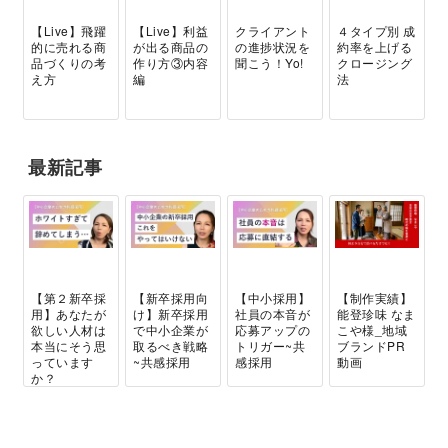
【Live】飛躍
【Live】利益
クライアント
４タイプ別 成
的に売れる商
が出る商品の
の進捗状況を
約率を上げる
品づくりの考
作り方③内容
聞こう！Yo!
クロージング
え方
編
法
最新記事
【第２新卒採
【新卒採用向
【中小採用】
【制作実績】
用】あなたが
け】新卒採用
社員の本音が
能登珍味 なま
欲しい人材は
で中小企業が
応募アップの
こや様_地域
本当にそう思
取るべき戦略
トリガー~共
ブランドPR
っています
~共感採用
感採用
動画
か？