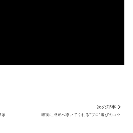
次の記事
業家
確実に成果へ導いてくれる"プロ"選びのコツ