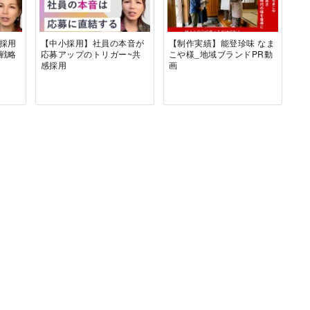
採用
【中小採用】社員の本音が
【制作実績】能登珍味 なま
き戦略
応募アップのトリガー~共
こや様_地域ブランドPR動
感採用
画