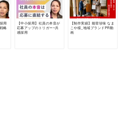
採用
【中小採用】社員の本音が
【制作実績】能登珍味 なま
き戦略
応募アップのトリガー~共
こや様_地域ブランドPR動
感採用
画