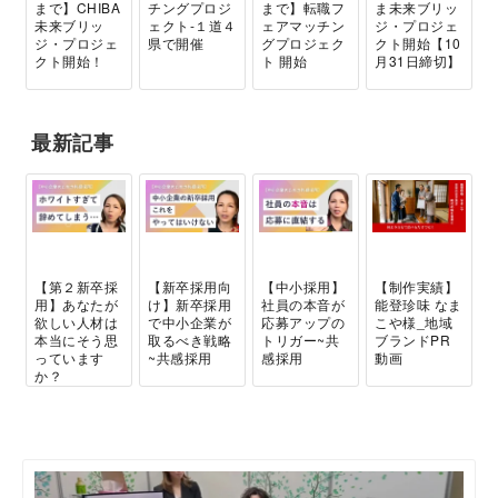
まで】CHIBA
チングプロジ
まで】転職フ
ま未来ブリッ
未来ブリッ
ェクト-１道４
ェアマッチン
ジ・プロジェ
ジ・プロジェ
県で開催
グプロジェク
クト開始【10
クト開始！
ト 開始
月31日締切】
最新記事
【第２新卒採
【新卒採用向
【中小採用】
【制作実績】
用】あなたが
け】新卒採用
社員の本音が
能登珍味 なま
欲しい人材は
で中小企業が
応募アップの
こや様_地域
本当にそう思
取るべき戦略
トリガー~共
ブランドPR
っています
~共感採用
感採用
動画
か？