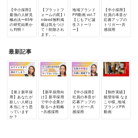
【中小採用】
【プラットフ
地域ブランド
【中小採用】
最強の人材見
ォームの罠】i
PR動画 vol.7
社員の本音が
極め法〜85年
ndeed無料掲
【じもアピ誕
応募アップの
の研究結果か
載は気をつけ
生ストーリ
トリガー~共
ら判明！
て！削除され
ー】
感採用
ます。...
最新記事
【第２新卒採
【新卒採用向
【中小採用】
【制作実績】
用】あなたが
け】新卒採用
社員の本音が
能登珍味 なま
欲しい人材は
で中小企業が
応募アップの
こや様_地域
本当にそう思
取るべき戦略
トリガー~共
ブランドPR
っています
~共感採用
感採用
動画
か？