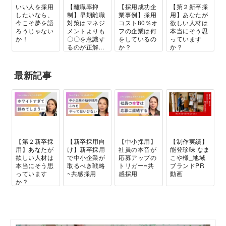
いい人を採用
【離職率抑
【採用成功企
【第２新卒採
したいなら、
制】早期離職
業事例】採用
用】あなたが
今こそ夢を語
対策はマネジ
コスト80％オ
欲しい人材は
ろうじゃない
メントよりも
フの企業は何
本当にそう思
か！
〇〇を意識す
をしているの
っています
るのが正解...
か？
か？
最新記事
【第２新卒採
【新卒採用向
【中小採用】
【制作実績】
用】あなたが
け】新卒採用
社員の本音が
能登珍味 なま
欲しい人材は
で中小企業が
応募アップの
こや様_地域
本当にそう思
取るべき戦略
トリガー~共
ブランドPR
っています
~共感採用
感採用
動画
か？