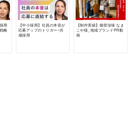
採用
【中小採用】社員の本音が
【制作実績】能登珍味 なま
き戦略
応募アップのトリガー~共
こや様_地域ブランドPR動
感採用
画