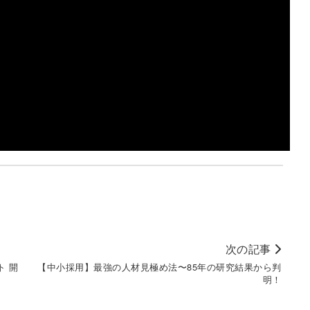
次の記事
ト 開
【中小採用】最強の人材見極め法〜85年の研究結果から判
明！