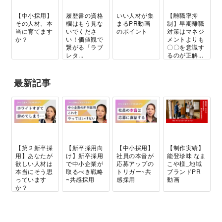
【中小採用】
履歴書の資格
いい人材が集
【離職率抑
その人材、本
欄はもう見な
まるPR動画
制】早期離職
当に育てます
いでくださ
のポイント
対策はマネジ
か？
い！価値観で
メントよりも
繋がる「ラブ
〇〇を意識す
レタ...
るのが正解...
最新記事
【第２新卒採
【新卒採用向
【中小採用】
【制作実績】
用】あなたが
け】新卒採用
社員の本音が
能登珍味 なま
欲しい人材は
で中小企業が
応募アップの
こや様_地域
本当にそう思
取るべき戦略
トリガー~共
ブランドPR
っています
~共感採用
感採用
動画
か？