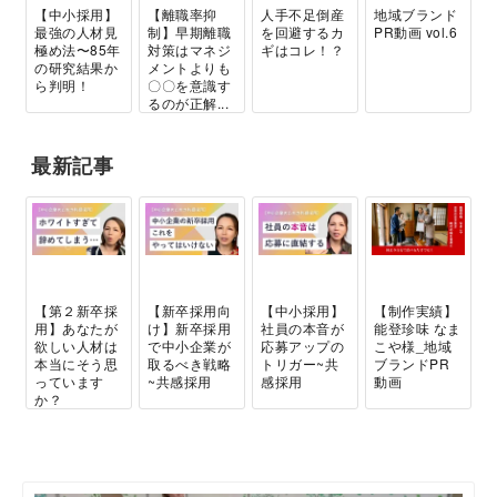
【中小採用】
【離職率抑
人手不足倒産
地域ブランド
最強の人材見
制】早期離職
を回避するカ
PR動画 vol.6
極め法〜85年
対策はマネジ
ギはコレ！？
の研究結果か
メントよりも
ら判明！
〇〇を意識す
るのが正解...
最新記事
【第２新卒採
【新卒採用向
【中小採用】
【制作実績】
用】あなたが
け】新卒採用
社員の本音が
能登珍味 なま
欲しい人材は
で中小企業が
応募アップの
こや様_地域
本当にそう思
取るべき戦略
トリガー~共
ブランドPR
っています
~共感採用
感採用
動画
か？