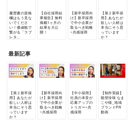
履歴書の資格
【自社採用結
【新卒採用向
【第２新卒採
欄はもう見な
果報告】無料
け】新卒採用
用】あなたが
いでくださ
掲載1ヶ月の
で中小企業が
欲しい人材は
い！価値観で
結果を大公
取るべき戦略
本当にそう思
繋がる「ラブ
開！
~共感採用
っています
レタ...
か？
最新記事
【第２新卒採
【新卒採用向
【中小採用】
【制作実績】
用】あなたが
け】新卒採用
社員の本音が
能登珍味 なま
欲しい人材は
で中小企業が
応募アップの
こや様_地域
本当にそう思
取るべき戦略
トリガー~共
ブランドPR
っています
~共感採用
感採用
動画
か？